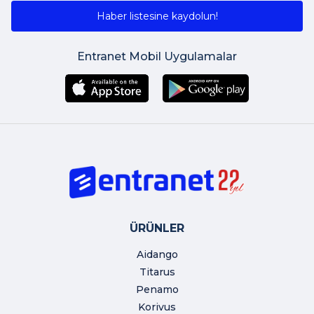
Haber listesine kaydolun!
Entranet Mobil Uygulamalar
ÜRÜNLER
Aidango
Titarus
Penamo
Korivus