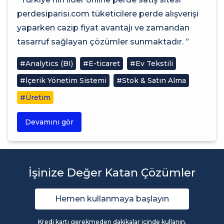
perdesiparisi.com tüketicilere perde alışverişi
yaparken cazip fiyat avantajı ve zamandan
tasarruf sağlayan çözümler sunmaktadır. ”
#Analytics (BI)
#E-ticaret
#Ev Tekstili
#İçerik Yönetim Sistemi
#Stok & Satın Alma
#Üretim
Devamını gör
İşinize Değer Katan Çözümler
Hemen kullanmaya başlayın
Kredi kartı gerekmeden dakikalar içinde kullanın.