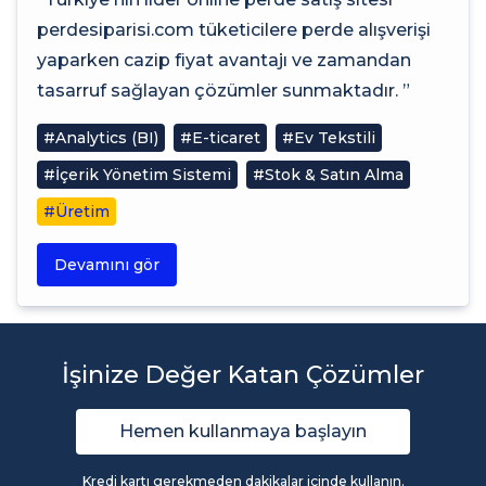
perdesiparisi.com tüketicilere perde alışverişi
yaparken cazip fiyat avantajı ve zamandan
tasarruf sağlayan çözümler sunmaktadır. ”
#Analytics (BI)
#E-ticaret
#Ev Tekstili
#İçerik Yönetim Sistemi
#Stok & Satın Alma
#Üretim
Devamını gör
İşinize Değer Katan Çözümler
Hemen kullanmaya başlayın
Kredi kartı gerekmeden dakikalar içinde kullanın.