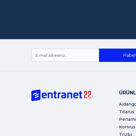
Haber 
ÜRÜNL
Aidang
Titarus
Penam
Korivus
Trizbi