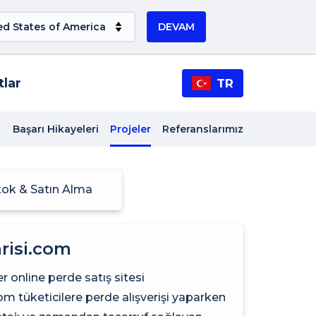
DEVAM
tlar
TR
Başarı Hikayeleri
Projeler
Referanslarımız
tok & Satın Alma
risi.com
er online perde satış sitesi
om tüketicilere perde alışverişi yaparken