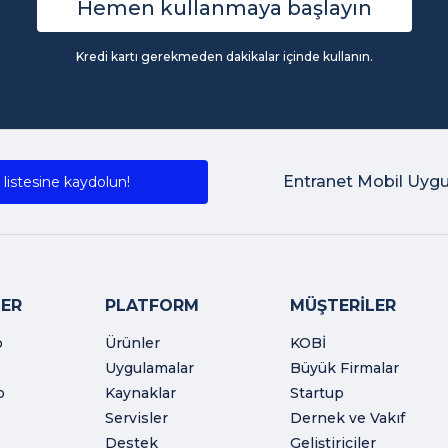
Hemen kullanmaya başlayın
Kredi kartı gerekmeden dakikalar içinde kullanın.
Entranet Mobil Uyg
listesine kaydolun!
ER
PLATFORM
MÜŞTERİLER
o
Ürünler
KOBİ
Uygulamalar
Büyük Firmalar
o
Kaynaklar
Startup
Servisler
Dernek ve Vakıf
Destek
Geliştiriciler