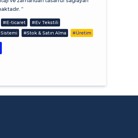
antajı ve zamandan tasarruf sağlayan
ktadır. ”
#E-ticaret
#Ev Tekstili
 Sistemi
#Stok & Satın Alma
#Üretim