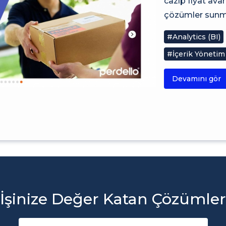
cazip fiyat av
çözümler sunma
#Analytics (BI)
#İçerik Yönetim
Devamını gör
İşinize Değer Katan Çözümler