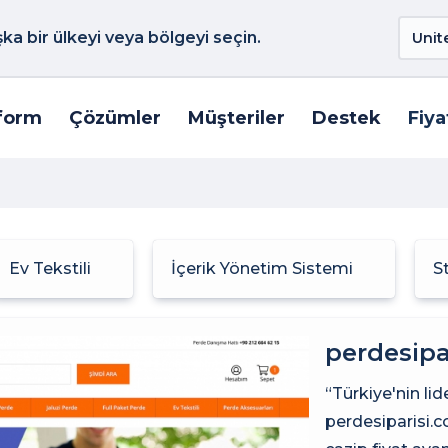
a bir ülkeyi veya bölgeyi seçin.
form
Çözümler
Müşteriler
Destek
Fiya
Ev Tekstili
İçerik Yönetim Sistemi
S
perdesipa
“Türkiye'nin lid
perdesiparisi.c