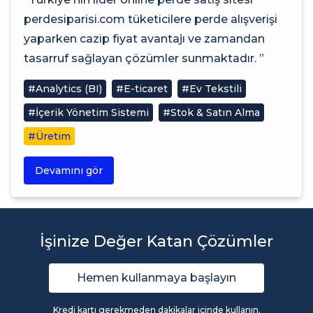
perdesiparisi.com tüketicilere perde alışverişi
yaparken cazip fiyat avantajı ve zamandan
tasarruf sağlayan çözümler sunmaktadır. ”
#Analytics (BI)
#E-ticaret
#Ev Tekstili
#İçerik Yönetim Sistemi
#Stok & Satın Alma
#Üretim
Devamını gör
İşinize Değer Katan Çözümler
Hemen kullanmaya başlayın
Kredi kartı gerekmeden dakikalar içinde kullanın.