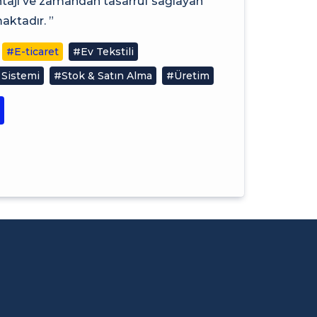
antajı ve zamandan tasarruf sağlayan
ktadır. ”
#E-ticaret
#Ev Tekstili
 Sistemi
#Stok & Satın Alma
#Üretim