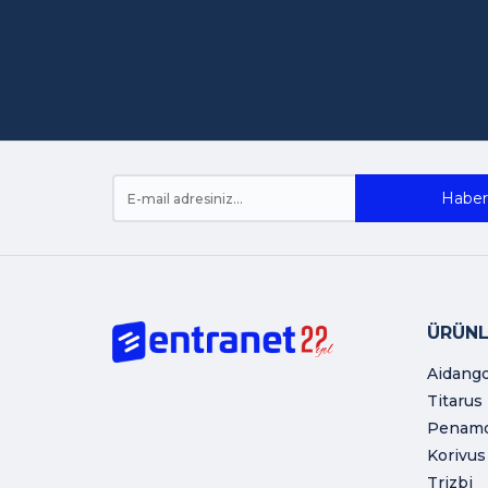
Haber 
ÜRÜNL
Aidang
Titarus
Penam
Korivus
Trizbi