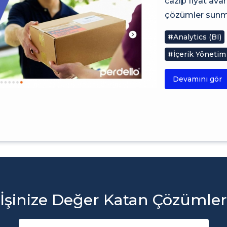
cazip fiyat av
çözümler sunma
#Analytics (BI)
#İçerik Yönetim
Devamını gör
İşinize Değer Katan Çözümler