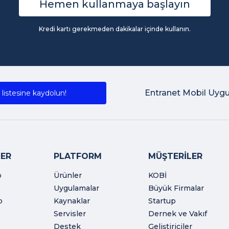
Hemen kullanmaya başlayın
Kredi kartı gerekmeden dakikalar içinde kullanın.
Entranet Mobil Uyg
listesine kaydolun!
ER
PLATFORM
MÜŞTERİLER
o
Ürünler
KOBİ
Uygulamalar
Büyük Firmalar
o
Kaynaklar
Startup
Servisler
Dernek ve Vakıf
Destek
Geliştiriciler