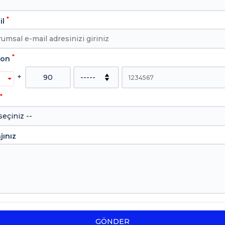
*
il
*
fon
+
*
jınız
GÖNDER