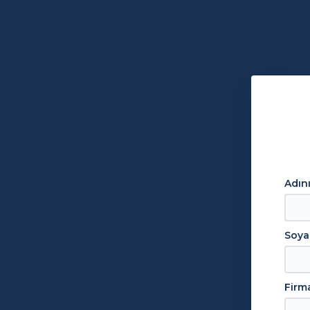
Adın
Soya
Firma