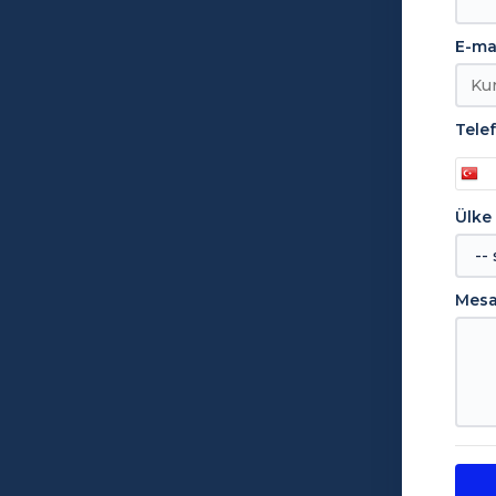
E-ma
Tele
Ülke
Mesa