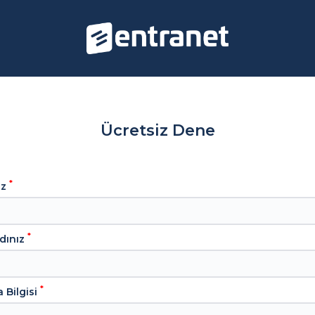
Ücretsiz Dene
*
ız
*
dınız
*
 Bilgisi