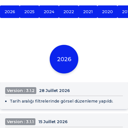
2026
2025
2024
2022
2021
2020
20
2026
Version : 3.1.2
28 Juillet 2026
Tarih aralığı filtrelerinde görsel düzenleme yapıldı.
Version : 3.1.1
15 Juillet 2026