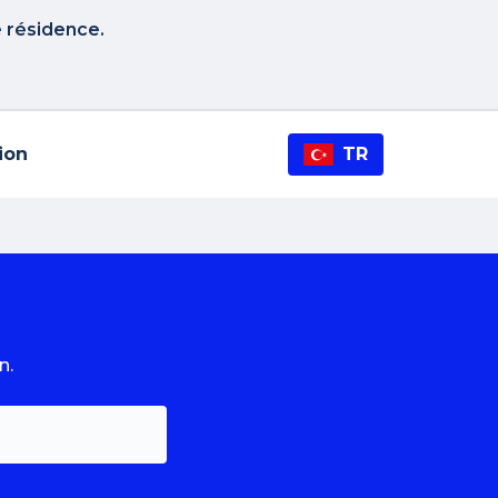
e résidence.
tion
TR
n.