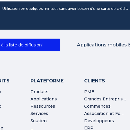
Utilisation en quelques minutes sans avoir besoin d'une carte de crédit.
Applications mobiles 
 à la liste de diffusion!
ITS
PLATEFORME
CLIENTS
o
Produits
PME
Applications
Grandes Entreprises
o
Ressources
Commencez
Services
Association et Fondation
Soutien
Développeurs
ze
ERP