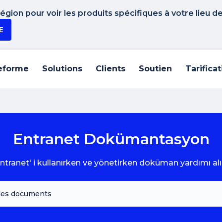
gion pour voir les produits spécifiques à votre lieu d
E
eforme
Solutions
Clients
Soutien
Tarifica
Entranet Dokümantasyon
ntranet' i kullanırken ve yönetirken doküman yardımı alı