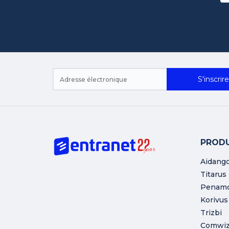
S'inscrire
PRODU
Aidang
Titarus
Penam
Korivus
Trizbi
Comwi