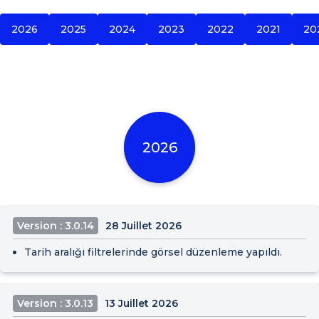
2026
2025
2024
2023
2022
2021
20
2026
Version : 3.0.14
28 Juillet 2026
Tarih aralığı filtrelerinde görsel düzenleme yapıldı.
Version : 3.0.13
13 Juillet 2026