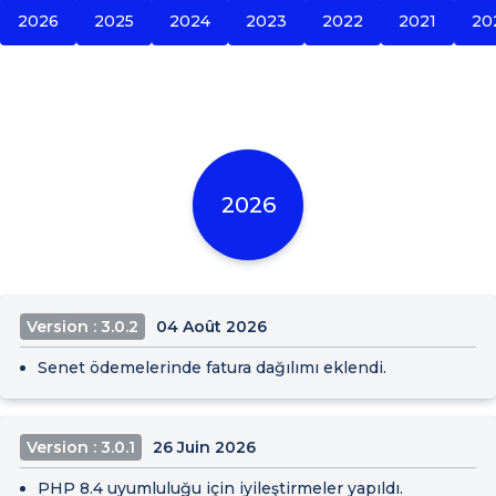
2026
2025
2024
2023
2022
2021
20
2026
Version : 3.0.2
04 Août 2026
Senet ödemelerinde fatura dağılımı eklendi.
Version : 3.0.1
26 Juin 2026
PHP 8.4 uyumluluğu için iyileştirmeler yapıldı.