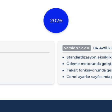
2026
Version : 2.2.0
04 Avril 2
Standardizasyon eksiklikle
Ödeme motorunda geliştir
Taksit fonksiyonunda geli
Genel ayarlar sayfasında g