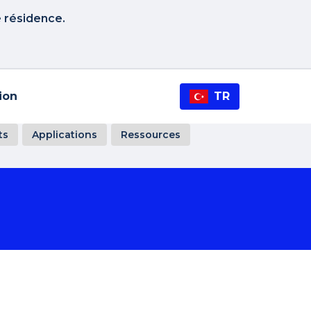
e résidence.
tion
TR
ts
Applications
Ressources