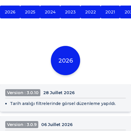
2026
2025
2024
2023
2022
2021
20
2026
Version : 3.0.10
28 Juillet 2026
Tarih aralığı filtrelerinde görsel düzenleme yapıldı.
Version : 3.0.9
06 Juillet 2026