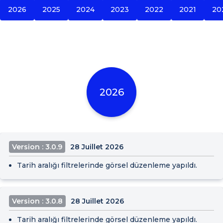
2026
2025
2024
2023
2022
2021
20
2026
Version : 3.0.9
28 Juillet 2026
Tarih aralığı filtrelerinde görsel düzenleme yapıldı.
Version : 3.0.8
28 Juillet 2026
Tarih aralığı filtrelerinde görsel düzenleme yapıldı.