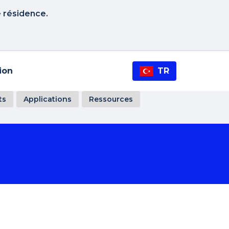
e résidence.
tion
TR
ts
Applications
Ressources