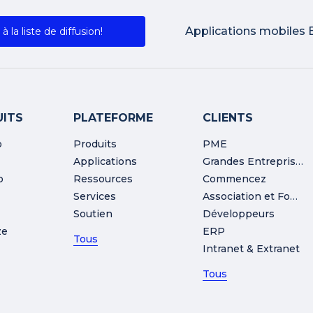
Applications mobiles 
 à la liste de diffusion!
ITS
PLATEFORME
CLIENTS
o
Produits
PME
Applications
Grandes Entreprises
o
Ressources
Commencez
Services
Association et Fondation
Soutien
Développeurs
ze
ERP
Tous
Intranet & Extranet
Tous