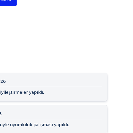
026
yileştirmeler yapıldı.
6
yle uyumluluk çalışması yapıldı.