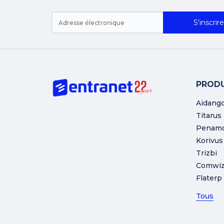
S'inscrire
PRODU
Aidang
Titarus
Penam
Korivus
Trizbi
Comwi
Flaterp
Tous