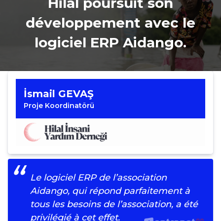
Hilal poursuit son
développement avec le
logiciel ERP Aidango.
İsmail GEVAŞ
Proje Koordinatörü
Le logiciel ERP de l’association
Aidango, qui répond parfaitement à
tous les besoins de l’association, a été
privilégié à cet effet.