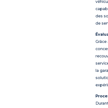
véhicu
capabl
des so
de ser
Évalua
Grâce 
conces
recouv
servic
la gar
soluti
expéri
Proce
Durant