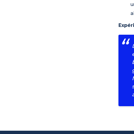
u
a
Expér