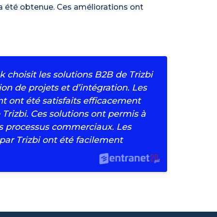
a été obtenue. Ces améliorations ont
 choisit les solutions B2B de Trizbi
ion de projets et d’intégration. Les
 ont été satisfaits efficacement
Trizbi. Ces solutions ont permis à
es processus commerciaux. Les
par Trizbi ont été facilement