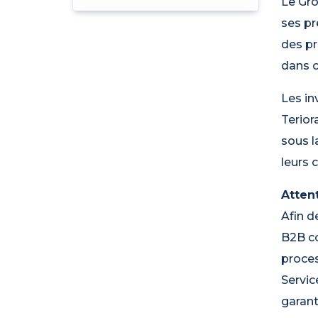
Le Gro
ses pr
des pr
dans c
Les in
Terior
sous l
leurs 
Attent
Afin d
B2B co
proces
Servic
garant