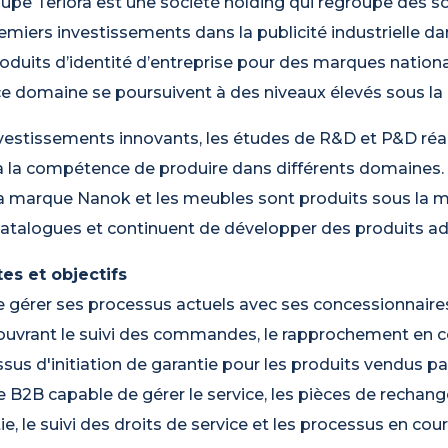
upe Teriora est une société holding qui regroupe des soci
emiers investissements dans la publicité industrielle d
oduits d’identité d’entreprise pour des marques nationa
e domaine se poursuivent à des niveaux élevés sous la
vestissements innovants, les études de R&D et P&D réa
a la compétence de produire dans différents domaines.
a marque Nanok et les meubles sont produits sous la ma
catalogues et continuent de développer des produits a
es et objectifs
e gérer ses processus actuels avec ses concessionnaires
uvrant le suivi des commandes, le rapprochement en co
sus d'initiation de garantie pour les produits vendus par
e B2B capable de gérer le service, les pièces de rechange, 
ie, le suivi des droits de service et les processus en cou