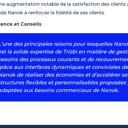
ne augmentation notable de la satisfaction des clients 
idé Nanok à renforcer la fidélité de ses clients.
ience et Conseils
L’une des principales raisons pour lesquelles Nanok
est la solide expertise de Trizbi en matière de gest
besoins des processus courants et de recouvrement
grâce aux interfaces dynamiques et conviviales de 
Nanok de réaliser des économies et d’accélérer s
structures flexibles et personnalisables proposées 
adaptées aux besoins commerciaux de Nanok.