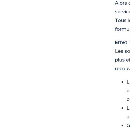
Alors 
servic
Tous l
formul
Effet 
Les so
plus e
recouv
L
e
o
L
u
G