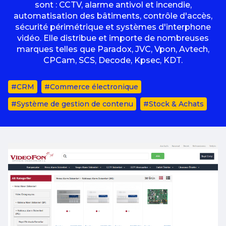
sont : CCTV, alarme antivol et incendie,
automatisation des bâtiments, contrôle d'accès,
sécurité périmétrique et systèmes d'interphone
vidéo. Elle distribue et importe de nombreuses
marques telles que Paradox, JVC, Vpon, Avtech,
CPCam, SCS, Decode, Kpsec, KDT.
#CRM
#Commerce électronique
#Système de gestion de contenu
#Stock & Achats