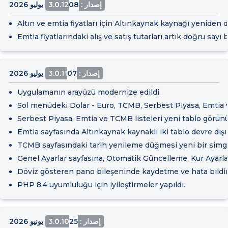
إصدار : 3.0.12
08 يوليو 2026
Altın ve emtia fiyatları için Altınkaynak kaynağı yeniden d
Emtia fiyatlarındaki alış ve satış tutarları artık doğru say
إصدار : 3.0.11
07 يوليو 2026
Uygulamanın arayüzü modernize edildi.
Sol menüdeki Dolar - Euro, TCMB, Serbest Piyasa, Emtia v
Serbest Piyasa, Emtia ve TCMB listeleri yeni tablo görünüm
Emtia sayfasında Altınkaynak kaynaklı iki tablo devre dışı b
TCMB sayfasındaki tarih yenileme düğmesi yeni bir simge
Genel Ayarlar sayfasına, Otomatik Güncelleme, Kur Ayarlar
Döviz gösteren pano bileşeninde kaydetme ve hata bildirimle
PHP 8.4 uyumluluğu için iyileştirmeler yapıldı.
إصدار : 3.0.10
25 يونيو 2026