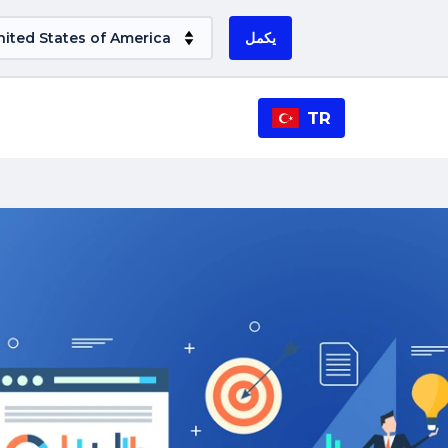
يكمل
TR