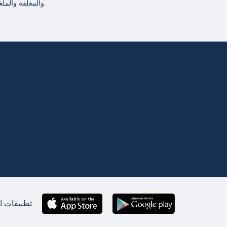
والمغلقة والملغاة.
تطبيقات ان