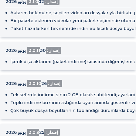
إصدار : 3.1.0
02 يوليو 2026
Aktarım bölümüne, seçilen videoları dosyalarıyla birlikte 
Bir pakete eklenen videolar yeni paket seçiminde otomati
Paket hazırlarken tek seferde indirilebilecek dosya boyutun
إصدار : 3.0.11
30 يونيو 2026
İçerik dışa aktarımı (paket indirme) sırasında diğer işl
إصدار : 3.0.10
26 يونيو 2026
Tek seferde indirme sınırı 2 GB olarak sabitlendi; ayarlardaki
Toplu indirme bu sınırı aştığında uyarı anında gösterilir 
Çok büyük dosya boyutlarının toplandığı durumlarda boyut
إصدار : 3.0.9
25 يونيو 2026