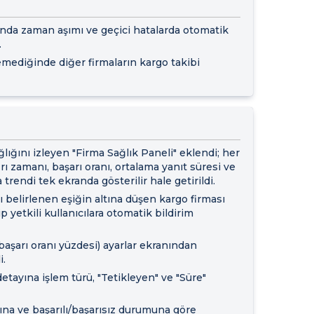
ında zaman aşımı ve geçici hatalarda otomatik
.
lemediğinde diğer firmaların kargo takibi
lığını izleyen "Firma Sağlık Paneli" eklendi; her
ğrı zamanı, başarı oranı, ortalama yanıt süresi ve
rendi tek ekranda gösterilir hale getirildi.
ı belirlenen eşiğin altına düşen kargo firması
p yetkili kullanıcılara otomatik bildirim
(başarı oranı yüzdesi) ayarlar ekranından
i.
 detayına işlem türü, "Tetikleyen" ve "Süre"
sına ve başarılı/başarısız durumuna göre