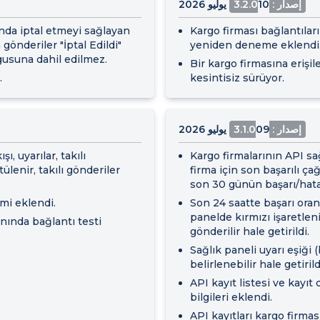
إصدار : 3.2.0
10 يوليو 2026
ında iptal etmeyi sağlayan
Kargo firması bağlantılar
 gönderiler "İptal Edildi"
yeniden deneme eklendi
gusuna dahil edilmez.
Bir kargo firmasına erişi
.
kesintisiz sürüyor.
إصدار : 3.1.0
09 يوليو 2026
 uyarılar, takılı
Kargo firmalarının API sağ
ülenir, takılı gönderiler
firma için son başarılı ça
son 30 günün başarı/hata t
imi eklendi.
Son 24 saatte başarı oran
panelde kırmızı işaretleni
anında bağlantı testi
gönderilir hale getirildi.
Sağlık paneli uyarı eşiği 
belirlenebilir hale getirild
API kayıt listesi ve kayıt
bilgileri eklendi.
API kayıtları kargo firma