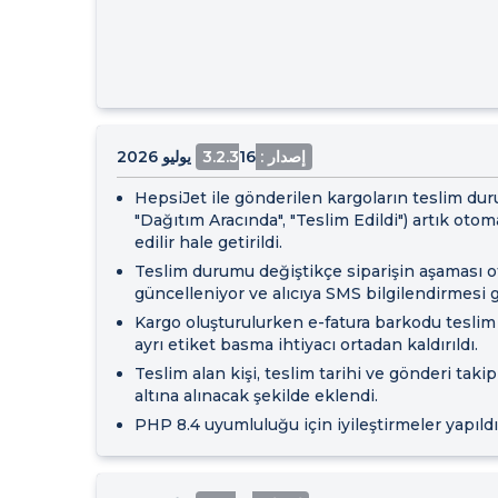
إصدار : 3.2.3
16 يوليو 2026
HepsiJet ile gönderilen kargoların teslim dur
"Dağıtım Aracında", "Teslim Edildi") artık oto
edilir hale getirildi.
Teslim durumu değiştikçe siparişin aşaması o
güncelleniyor ve alıcıya SMS bilgilendirmesi g
Kargo oluşturulurken e-fatura barkodu teslim 
ayrı etiket basma ihtiyacı ortadan kaldırıldı.
Teslim alan kişi, teslim tarihi ve gönderi takip 
altına alınacak şekilde eklendi.
PHP 8.4 uyumluluğu için iyileştirmeler yapıldı