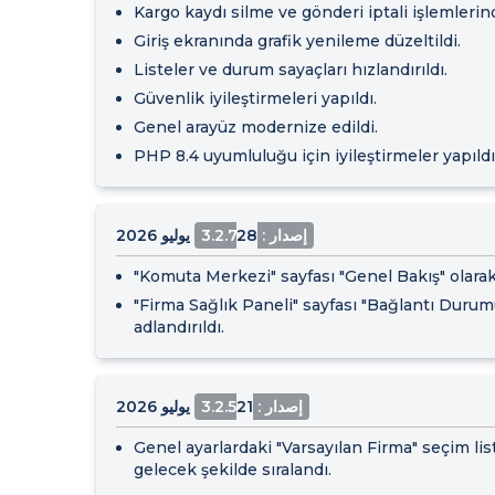
Kargo kaydı silme ve gönderi iptali işlemlerinde 
Giriş ekranında grafik yenileme düzeltildi.
Listeler ve durum sayaçları hızlandırıldı.
Güvenlik iyileştirmeleri yapıldı.
Genel arayüz modernize edildi.
PHP 8.4 uyumluluğu için iyileştirmeler yapıldı
إصدار : 3.2.7
28 يوليو 2026
"Komuta Merkezi" sayfası "Genel Bakış" olarak
"Firma Sağlık Paneli" sayfası "Bağlantı Durum
adlandırıldı.
إصدار : 3.2.5
21 يوليو 2026
Genel ayarlardaki "Varsayılan Firma" seçim lis
gelecek şekilde sıralandı.