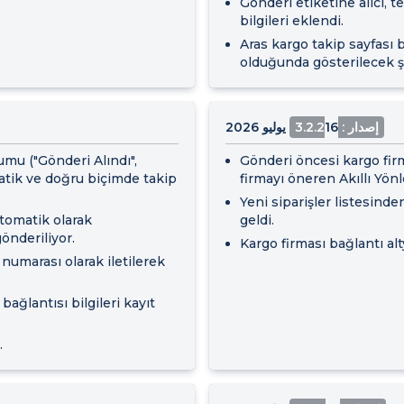
Gönderi etiketine alıcı, t
bilgileri eklendi.
Aras kargo takip sayfası 
olduğunda gösterilecek şe
إصدار : 3.2.2
16 يوليو 2026
umu ("Gönderi Alındı",
Gönderi öncesi kargo firma
matik ve doğru biçimde takip
firmayı öneren Akıllı Yön
Yeni siparişler listesinde
tomatik olarak
geldi.
önderiliyor.
Kargo firması bağlantı alt
numarası olarak iletilerek
bağlantısı bilgileri kayıt
.