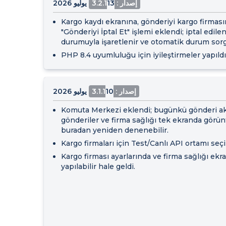
إصدار : 3.2.1
13 يوليو 2026
Kargo kaydı ekranına, gönderiyi kargo firmas
"Gönderiyi İptal Et" işlemi eklendi; iptal edilen
durumuyla işaretlenir ve otomatik durum sor
PHP 8.4 uyumluluğu için iyileştirmeler yapıldı
إصدار : 3.1.1
10 يوليو 2026
Komuta Merkezi eklendi; bugünkü gönderi akışı,
gönderiler ve firma sağlığı tek ekranda görünt
buradan yeniden denenebilir.
Kargo firmaları için Test/Canlı API ortamı seç
Kargo firması ayarlarında ve firma sağlığı ekr
yapılabilir hale geldi.