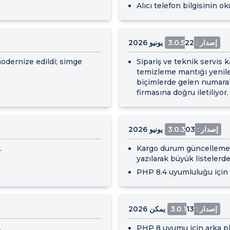
Alıcı telefon bilgisinin o
إصدار : 3.0.5
22 يونيو 2026
odernize edildi; simge
Sipariş ve teknik servis 
temizleme mantığı yenilend
biçimlerde gelen numaral
firmasına doğru iletiliyor.
إصدار : 3.0.3
03 يونيو 2026
.
Kargo durum güncelleme 
yazılarak büyük listelerde
PHP 8.4 uyumluluğu için i
إصدار : 3.0.1
13 يمكن 2026
.
PHP 8 uyumu için arka pla