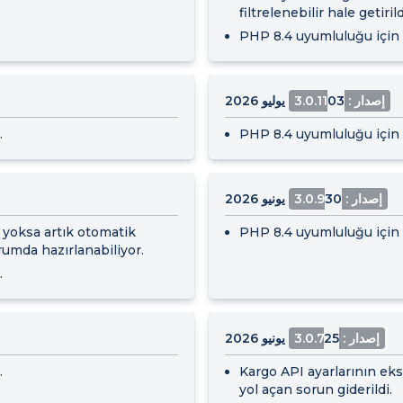
filtrelenebilir hale getirild
PHP 8.4 uyumluluğu için i
إصدار : 3.0.11
03 يوليو 2026
.
PHP 8.4 uyumluluğu için i
إصدار : 3.0.9
30 يونيو 2026
 yoksa artık otomatik
PHP 8.4 uyumluluğu için i
rumda hazırlanabiliyor.
.
إصدار : 3.0.7
25 يونيو 2026
.
Kargo API ayarlarının eks
yol açan sorun giderildi.