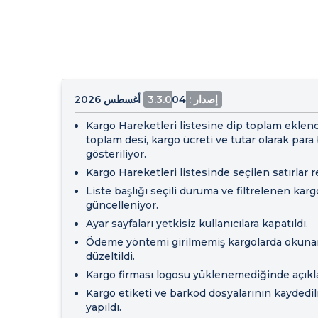
إصدار : 3.3.0
04 أغسطس 2026
Kargo Hareketleri listesine dip toplam eklend
toplam desi, kargo ücreti ve tutar olarak para b
gösteriliyor.
Kargo Hareketleri listesinde seçilen satırlar 
Liste başlığı seçili duruma ve filtrelenen kar
güncelleniyor.
Ayar sayfaları yetkisiz kullanıcılara kapatıldı.
Ödeme yöntemi girilmemiş kargolarda okunam
düzeltildi.
Kargo firması logosu yüklenemediğinde açıklay
Kargo etiketi ve barkod dosyalarının kayded
yapıldı.