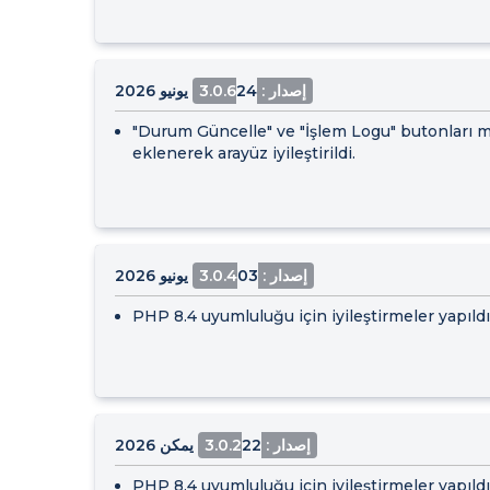
إصدار : 3.0.6
24 يونيو 2026
"Durum Güncelle" ve "İşlem Logu" butonları m
eklenerek arayüz iyileştirildi.
إصدار : 3.0.4
03 يونيو 2026
PHP 8.4 uyumluluğu için iyileştirmeler yapıldı
إصدار : 3.0.2
22 يمكن 2026
PHP 8.4 uyumluluğu için iyileştirmeler yapıldı