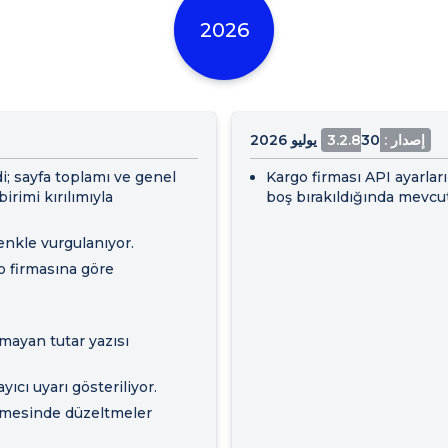
2026
إصدار : 3.2.8
30 يوليو 2026
i; sayfa toplamı ve genel
Kargo firması API ayarlar
irimi kırılımıyla
boş bırakıldığında mevcu
renkle vurgulanıyor.
go firmasına göre
ayan tutar yazısı
ıcı uyarı gösteriliyor.
ilmesinde düzeltmeler