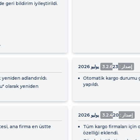
geri bildirim iyileştirildi.
.
إصدار : 3.2.6
23 يوليو 2026
 yeniden adlandırıldı.
Otomatik kargo durumu gün
yapıldı.
u" olarak yeniden
إصدار : 3.2.4
20 يوليو 2026
tesi, ana firma en üstte
Tüm kargo firmaları için
özelliği eklendi.