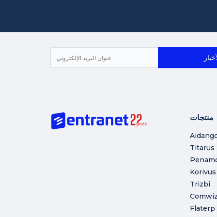
منتجات
Aidang
Titarus
Penam
Korivus
Trizbi
Comwi
Flaterp