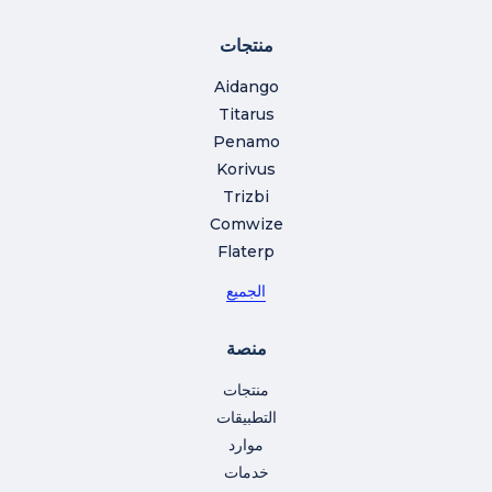
منتجات
Aidango
Titarus
Penamo
Korivus
Trizbi
Comwize
Flaterp
الجميع
منصة
منتجات
التطبيقات
موارد
خدمات