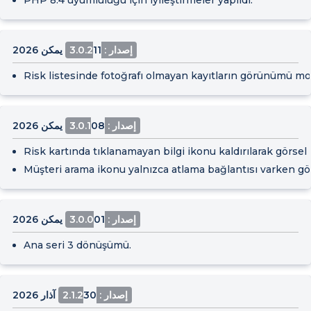
PHP 8.4 uyumluluğu için iyileştirmeler yapıldı.
إصدار : 3.0.2
11 يمكن 2026
Risk listesinde fotoğrafı olmayan kayıtların görünümü mod
إصدار : 3.0.1
08 يمكن 2026
Risk kartında tıklanamayan bilgi ikonu kaldırılarak görsel ka
Müşteri arama ikonu yalnızca atlama bağlantısı varken gö
إصدار : 3.0.0
01 يمكن 2026
Ana seri 3 dönüşümü.
إصدار : 2.1.2
30 آذار 2026