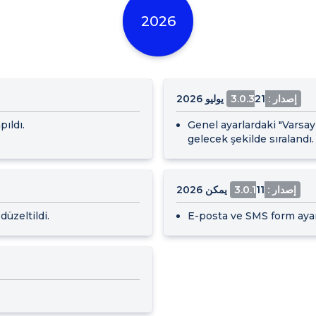
2026
إصدار : 3.0.3
21 يوليو 2026
pıldı.
Genel ayarlardaki "Varsayı
gelecek şekilde sıralandı.
إصدار : 3.0.1
11 يمكن 2026
üzeltildi.
E-posta ve SMS form ayar 