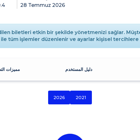
0.4
28 Temmuz 2026
ilen biletleri etkin bir şekilde yönetmenizi sağlar. Müşter
z ile tüm işlemler düzenlenir ve ayarlar kişisel tercihlere 
دليل المستخدم
مميزات الت
2026
2021