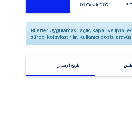
01 Ocak 2021
3.
Biletler Uygulaması, açık, kapalı ve iptal ed
süreci kolaylaştırılır. Kullanıcı dostu arayü
طبيق
تاريخ الإصدار