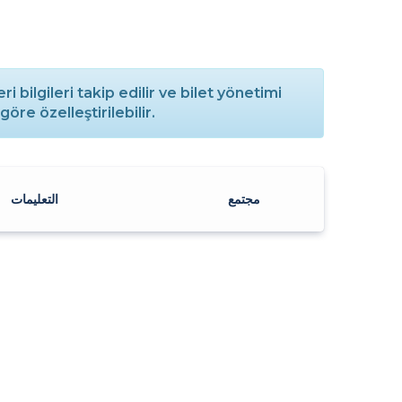
i bilgileri takip edilir ve bilet yönetimi
göre özelleştirilebilir.
مجتمع
التعليمات