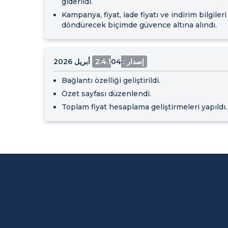
giderildi.
Kampanya, fiyat, iade fiyatı ve indirim bilgile
döndürecek biçimde güvence altına alındı.
إصدار : 2.4.1
04 أبريل 2026
Bağlantı özelliği geliştirildi.
Özet sayfası düzenlendi.
Toplam fiyat hesaplama geliştirmeleri yapıldı.