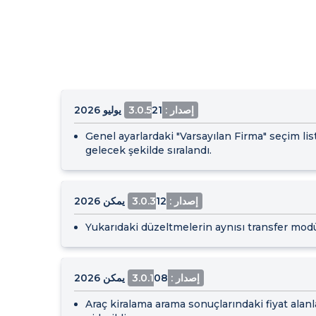
إصدار : 3.0.5
21 يوليو 2026
Genel ayarlardaki "Varsayılan Firma" seçim lis
gelecek şekilde sıralandı.
إصدار : 3.0.3
12 يمكن 2026
Yukarıdaki düzeltmelerin aynısı transfer mod
إصدار : 3.0.1
08 يمكن 2026
Araç kiralama arama sonuçlarındaki fiyat alanl