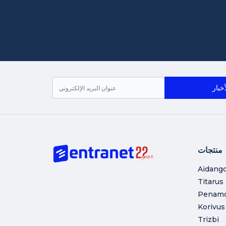
منتجات
Aidang
Titarus
Penam
Korivus
Trizbi