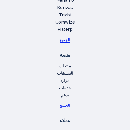
Penamo
Korivus
Trizbi
Comwize
Flaterp
الجميع
منصة
منتجات
التطبيقات
موارد
خدمات
يدعم
الجميع
عملاء