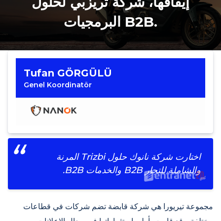
إيقافها، شركة تريزبي لحلول
البرمجيات B2B.
Tufan GÖRGÜLÜ
Genel Koordinatör
اختارت شركة نانوك حلول Trizbi المرنة
والشاملة للتجار B2B والخدمات B2B.
مجموعة تيريورا هي شركة قابضة تضم شركات في قطاعات