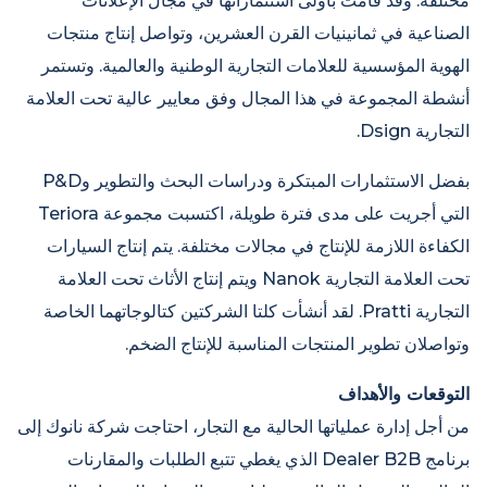
مختلفة. وقد قامت بأولى استثماراتها في مجال الإعلانات
الصناعية في ثمانينيات القرن العشرين، وتواصل إنتاج منتجات
الهوية المؤسسية للعلامات التجارية الوطنية والعالمية. وتستمر
أنشطة المجموعة في هذا المجال وفق معايير عالية تحت العلامة
التجارية Dsign.
بفضل الاستثمارات المبتكرة ودراسات البحث والتطوير وP&D
التي أجريت على مدى فترة طويلة، اكتسبت مجموعة Teriora
الكفاءة اللازمة للإنتاج في مجالات مختلفة. يتم إنتاج السيارات
تحت العلامة التجارية Nanok ويتم إنتاج الأثاث تحت العلامة
التجارية Pratti. لقد أنشأت كلتا الشركتين كتالوجاتهما الخاصة
وتواصلان تطوير المنتجات المناسبة للإنتاج الضخم.
التوقعات والأهداف
من أجل إدارة عملياتها الحالية مع التجار، احتاجت شركة نانوك إلى
برنامج Dealer B2B الذي يغطي تتبع الطلبات والمقارنات