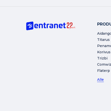
PROD
Aidang
Titarus
Penam
Korivus
Trizbi
Comwi
Flaterp
Alle