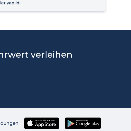
er yapıldı.
rwert verleihen
ndungen