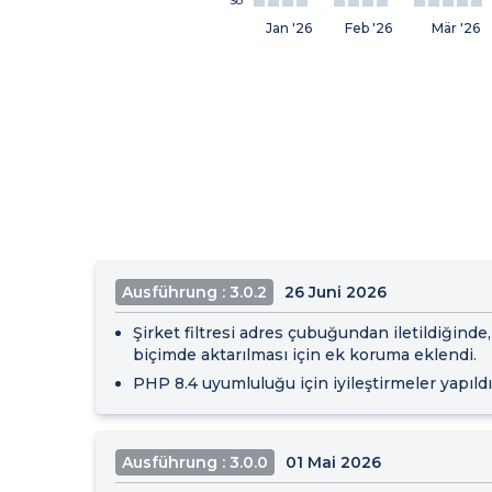
So
Jan '26
Feb '26
Mär '26
Ausführung : 3.0.2
26 Juni 2026
Şirket filtresi adres çubuğundan iletildiğinde
biçimde aktarılması için ek koruma eklendi.
PHP 8.4 uyumluluğu için iyileştirmeler yapıldı
Ausführung : 3.0.0
01 Mai 2026