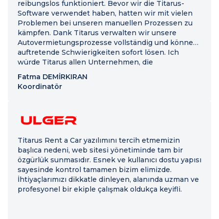
reibungslos funktioniert. Bevor wir die Titarus-
Software verwendet haben, hatten wir mit vielen
Problemen bei unseren manuellen Prozessen zu
kämpfen. Dank Titarus verwalten wir unsere
Autovermietungsprozesse vollständig und können
auftretende Schwierigkeiten sofort lösen. Ich
würde Titarus allen Unternehmen, die
Autovermietungen anbieten und ihre Prozesse
Fatma DEMİRKIRAN
digitalisieren möchten, uneingeschränkt
Koordinatör
empfehlen.
Titarus Rent a Car yazılımını tercih etmemizin
başlıca nedeni, web sitesi yönetiminde tam bir
özgürlük sunmasıdır. Esnek ve kullanıcı dostu yapısı
sayesinde kontrol tamamen bizim elimizde.
İhtiyaçlarımızı dikkatle dinleyen, alanında uzman ve
profesyonel bir ekiple çalışmak oldukça keyifli.