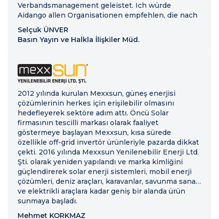
Verbandsmanagement geleistet. Ich würde
Aidango allen Organisationen empfehlen, die nach
einer zuverlässigen, effektiven und
Selçuk ÜNVER
benutzerfreundlichen Lösung für das
Basın Yayın ve Halkla İlişkiler Müd.
Verbandsmanagement suchen.
2012 yılında kurulan Mexxsun, güneş enerjisi
çözümlerinin herkes için erişilebilir olmasını
hedefleyerek sektöre adım attı. Öncü Solar
firmasının tescilli markası olarak faaliyet
göstermeye başlayan Mexxsun, kısa sürede
özellikle off-grid invertör ürünleriyle pazarda dikkat
çekti. 2016 yılında Mexxsun Yenilenebilir Enerji Ltd.
Şti. olarak yeniden yapılandı ve marka kimliğini
güçlendirerek solar enerji sistemleri, mobil enerji
çözümleri, deniz araçları, karavanlar, savunma sanayi
ve elektrikli araçlara kadar geniş bir alanda ürün
sunmaya başladı.
Mehmet KORKMAZ