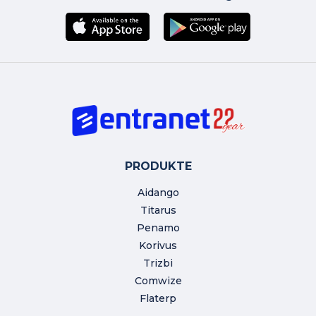
PRODUKTE
Aidango
Titarus
Penamo
Korivus
Trizbi
Comwize
Flaterp