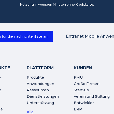
Nutzung in wenigen Minuten ohne Kreditkarte.
Entranet Mobile Anwe
 für die nachrichtenliste an!
UKTE
PLATTFORM
KUNDEN
o
Produkte
KMU
Anwendungen
Große Firmen
o
Ressourcen
Start-up
Dienstleistungen
Verein und Stiftung
Unterstützung
Entwickler
ze
ERP
Alle