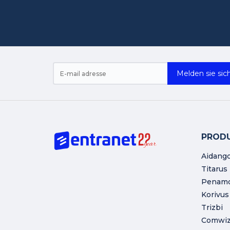
Melden sie sich
PROD
Aidang
Titarus
Penam
Korivus
Trizbi
Comwi