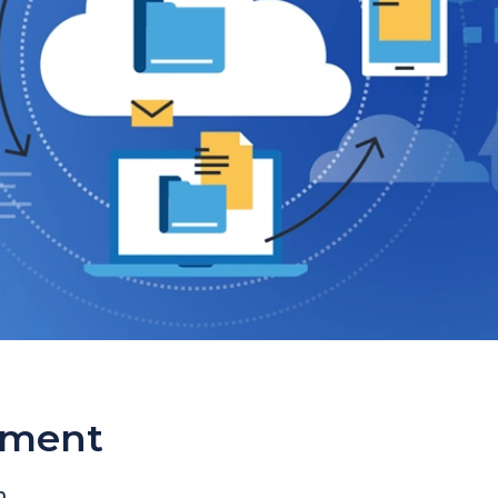
ement
m.