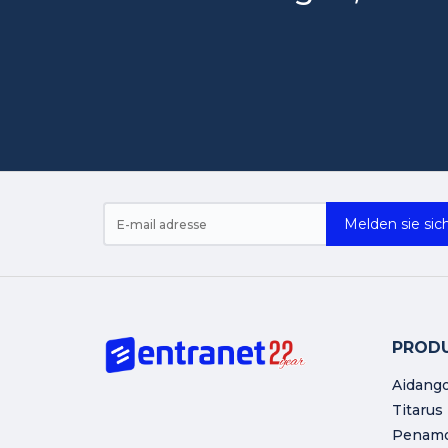
Melden sie sich
PROD
Aidang
Titarus
Penam