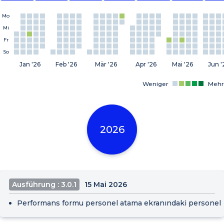
Mo
Mi
Fr
So
Jan '26
Feb '26
Mär '26
Apr '26
Mai '26
Jun '
Weniger
Mehr
2026
Ausführung : 3.0.1
15 Mai 2026
Performans formu personel atama ekranındaki personel s