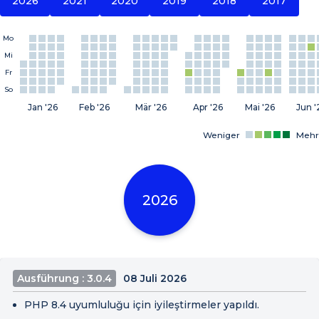
2026
2021
2020
2019
2018
2017
Mo
Mi
Fr
So
Jan '26
Feb '26
Mär '26
Apr '26
Mai '26
Jun '
Weniger
Mehr
2026
Ausführung : 3.0.4
08 Juli 2026
PHP 8.4 uyumluluğu için iyileştirmeler yapıldı.