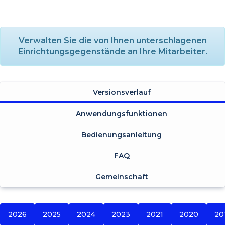
Verwalten Sie die von Ihnen unterschlagenen
Einrichtungsgegenstände an Ihre Mitarbeiter.
Versionsverlauf
Anwendungsfunktionen
Bedienungsanleitung
FAQ
Gemeinschaft
2026
2025
2024
2023
2021
2020
20