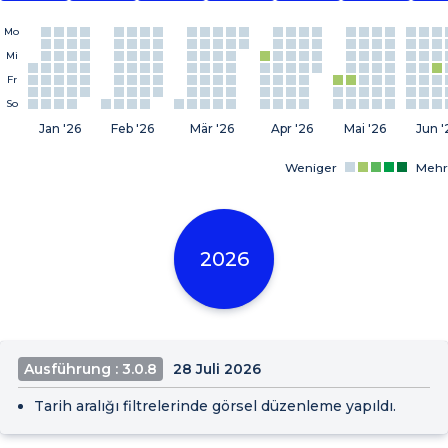
Mo
Mi
Fr
So
Jan '26
Feb '26
Mär '26
Apr '26
Mai '26
Jun '
Weniger
Mehr
2026
Ausführung : 3.0.8
28 Juli 2026
Tarih aralığı filtrelerinde görsel düzenleme yapıldı.