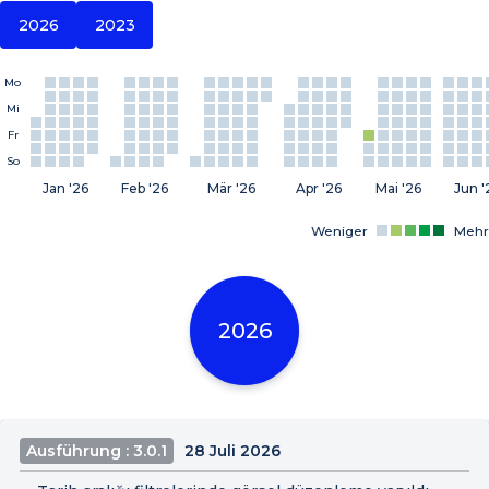
2026
2023
Mo
Mi
Fr
So
Jan '26
Feb '26
Mär '26
Apr '26
Mai '26
Jun '
Weniger
Mehr
2026
Ausführung : 3.0.1
28 Juli 2026