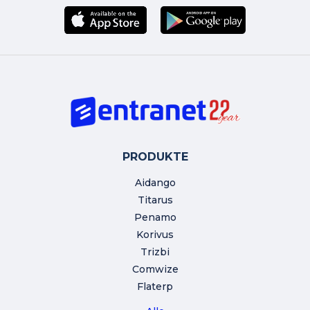
PRODUKTE
Aidango
Titarus
Penamo
Korivus
Trizbi
Comwize
Flaterp