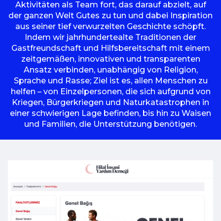
Aktivitäten als Team fort, das darauf abzielt, auf
der ganzen Welt Gutes zu tun und dabei Inspiration
aus seiner tief verwurzelten Geschichte schöpft.
Indem wir jahrhundertealte Traditionen der
Gastfreundschaft und Hilfsbereitschaft mit einem
zeitgemäßen, innovativen und transparenten
Ansatz verbinden, unabhängig von Religion,
Sprache und Rasse; Ziel ist es, allen Menschen zu
helfen – von Einzelpersonen, die sich aufgrund von
Kriegen, Bürgerkriegen und Naturkatastrophen in
einer schwierigen Lage befinden, bis hin zu Waisen
und Familien, die Unterstützung benötigen.