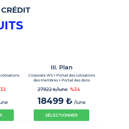
 CRÉDIT
UITS
III. Plan
cotisations
Corporate WS + Portail des cotisations
des membres + Portail des dons
33
27922 ₺
/lune
%34
18499 ₺
lune
/lune
R
SÉLECTIONNER