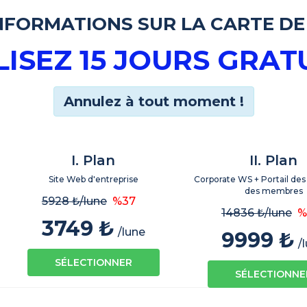
NFORMATIONS SUR LA CARTE DE
LISEZ 15 JOURS GRAT
Annulez à tout moment !
I. Plan
II. Plan
Site Web d'entreprise
Corporate WS + Portail des 
des membres
5928 ₺
/lune
%37
14836 ₺
/lune
%
3749 ₺
/lune
9999 ₺
/
SÉLECTIONNER
SÉLECTIONNE