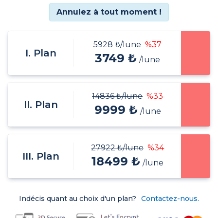
Annulez à tout moment !
5928 ₺
/lune
%37
I. Plan
3749 ₺
/lune
14836 ₺
/lune
%33
II. Plan
9999 ₺
/lune
27922 ₺
/lune
%34
III. Plan
18499 ₺
/lune
Indécis quant au choix d'un plan?
Contactez-nous.