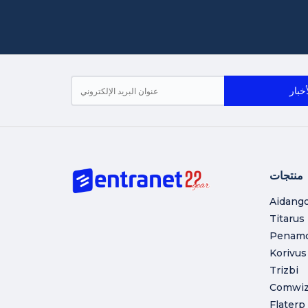
منتجات
Aidang
Titarus
Penam
Korivus
Trizbi
Comwi
Flaterp