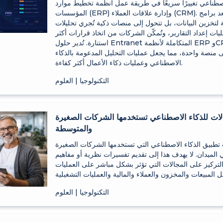
لاصطناعي تغييرًا سريعًا في طريقة عمل أنظمة تخطيط موارد
المؤسسات (ERP) وإدارة علاقات العملاء (CRM). لم تعد برامج ERP وCRM
 لتخزين البيانات، بل تتحول إلى منصات ذكية تُجري تحليلات
مليات إعداد التقارير، وتُمكّن الشركات من اتخاذ قرارات أكثر
استنارة. تُدير حلول Entranet المتكاملة لأنظمة ERP وCRM وإعداد التقارير
ى منصة واحدة، مما يجعل عمليات التحليل المدعومة بالذكاء
الاصطناعي وعمليات ذكاء الأعمال أكثر كفاءة.
التكنولوجيا | العلوم
 مجالات للذكاء الاصطناعي تستخدمها الشركات الصغيرة
والمتوسطة
تطبيق الذكاء الاصطناعي التي تستخدمها الشركات الصغيرة
 الميدان. لا يهدف هذا إلى تقديم تفسيرات نظرية أو مفاهيم
لتركيز على المجالات التي تؤثر بشكل مباشر على العمليات
التكنولوجيا | العلوم