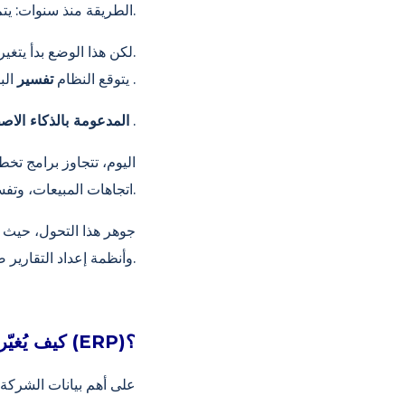
الطريقة منذ سنوات: يتم إدخال البيانات، وإنشاء التقارير، ويتخذ المديرون القرارات بناءً على هذه التقارير.
لكن هذا الوضع بدأ يتغير في السنوات القليلة الماضية. لم تعد الشركات ترغب في مجرد الاطلاع على البيانات.
.
يتوقع النظام
تفسير
الب
.
أنظمة تخطيط موارد المؤسسات (ERP) وإدارة علاقات العملاء (CRM) المدعو
اليوم، تتجاوز برامج تخ
اتجاهات المبيعات، وتفسير سلوك العملاء، وتقديم توصيات آلية للمديرين.
المؤسسات (ERP) وإدارة علاقات العملاء (CRM) وأنظمة إعداد التقارير ضمن نظام بيئي واحد.
كيف يُغيّر الذكاء الاصطناعي أنظمة تخطيط موارد المؤسسات (ERP)؟