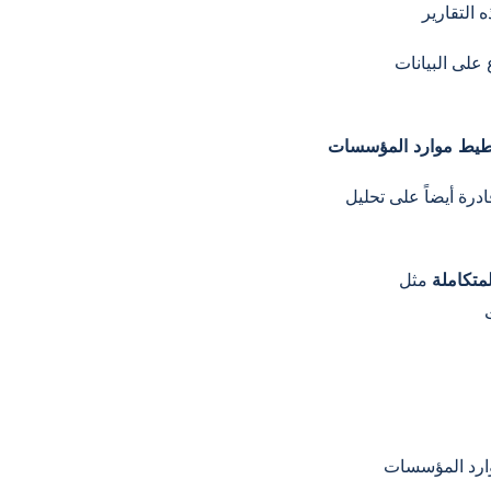
درة أيضاً على تحليل
متكاملة
مثل Entranet جوهر هذا التحول، حيث تجمع بين أنظمة تخطيط موارد
كة: حركات المخزون، والسجلات المالية،