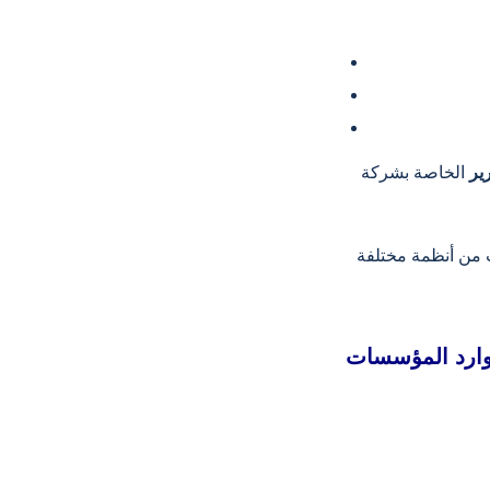
ير
الخاصة بشركة Entranet للشركات إمكانيات إعداد تقارير شاملة من خلال تحليل
وإدارة علاقات العملاء