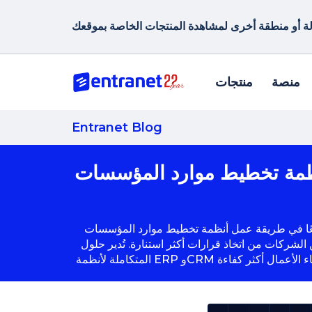
منصة
منتجات
Entranet Blog
 المؤسسات (ERP) وإدارة علاقات العملاء (CRM)
موارد المؤسسات (ERP) وإدارة علاقات العملاء (CRM). لم تعد برامج ERP وCRM اليوم مجرد
كات من اتخاذ قرارات أكثر استنارة. تُدير حلول Entranet