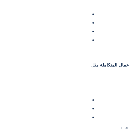
عمال المتكاملة
مثل Entranet بين أنظمة تخطيط موارد المؤسسات (ERP) وإدارة علاقات