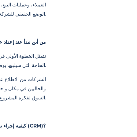
العملاء، وعمليات البي
الوضع الحقيقي للشركة.
من أين نبدأ عند إعداد
تتمثل الخطوة الأولى في
الحاجة التي سيلبيها بوضوح. وتُعد بيانات العملاء بالغة الأهمية في هذه المرحلة.
والحاليين في مكان واحد
السوق لفكرة المشروع. وبالتالي، تُصاغ خطة العمل بناءً على سلوك العملاء الفعلي، وليس على الافتراضات.
كيفية إجراء تحليل العملاء المستهدفين وتحليل السوق باستخدام نظام إدارة علاقات العملاء (CRM)؟