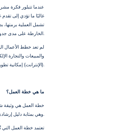
عندما تتبلور فكرة مشرو
غالبًا ما تؤدي إلى تقد
تشمل العملية برمتها، بد
الخارطة على مدى جدواها في التطبيقات العملية.
لم تعد خطط الأعمال الي
والمبيعات والتجارة الإل
(الإنترانت) إمكانية تطوير خطط الأعمال بالتوازي مع العمليات اليومية، بدلاً من أن تبقى حبيسة الورق.
ما هي خطة العمل؟
خطة العمل هي وثيقة شام
وهي بمثابة دليل إرشادي للشركات الناشئة، بينما تُعدّ أداةً للمتابعة والتحسين للشركات القائمة.
تعتمد خطة العمل التي تُ