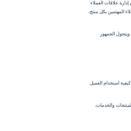
ء (CRM) من Entranet التمييز
اء المهتمين بكل منتج،
ويتحول الجمهور
يفية استخدام العميل
لمنتجات والخدمات.