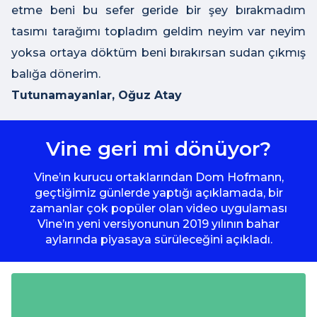
etme beni bu sefer geride bir şey bırakmadım
tasımı tarağımı topladım geldim neyim var neyim
yoksa ortaya döktüm beni bırakırsan sudan çıkmış
balığa dönerim.
Tutunamayanlar, Oğuz Atay
Vine geri mi dönüyor?
Vine’ın kurucu ortaklarından Dom Hofmann,
geçtiğimiz günlerde yaptığı açıklamada, bir
zamanlar çok popüler olan video uygulaması
Vine’ın yeni versiyonunun 2019 yılının bahar
aylarında piyasaya sürüleceğini açıkladı.