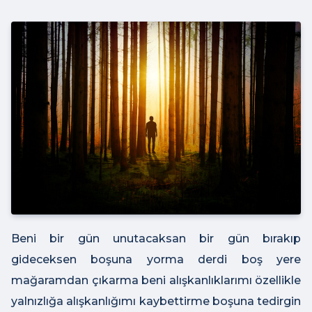
Beni bir gün unutacaksan bir gün bırakıp
gideceksen boşuna yorma derdi boş yere
mağaramdan çıkarma beni alışkanlıklarımı özellikle
yalnızlığa alışkanlığımı kaybettirme boşuna tedirgin