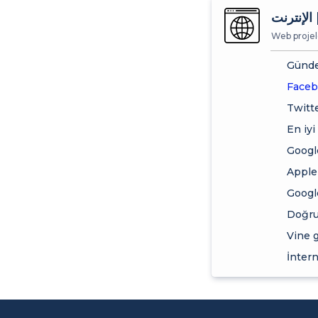
 الإنترنت
Web projele
Günde
Faceb
Twitt
En iyi
Google
Apple 
Google
Doğru 
Vine 
İntern