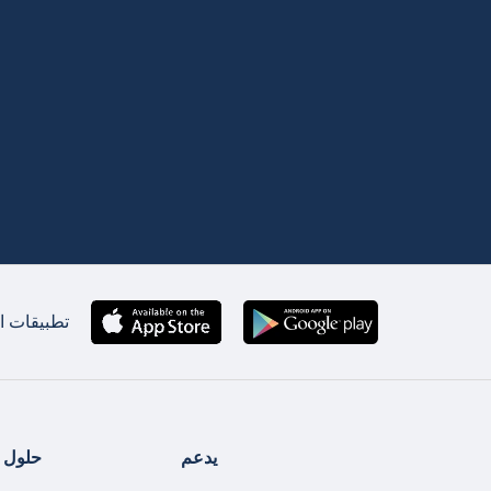
تطبيقات ان
يدعم
حلول