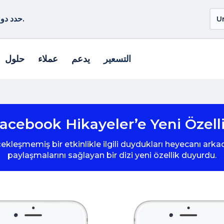
حدد دولة أو منطقة أخرى لمشاهدة المنتجات الخاصة بموقعك.
التسعير
يدعم
عملاء
حلول
acebook Hikayeler’e Yeni Özell
leşmemiş bir etkinlikle ilgili duydukları heyecanı arkad
paylaşmalarını sağlayan bir dizi yeni özellik duyurdu.