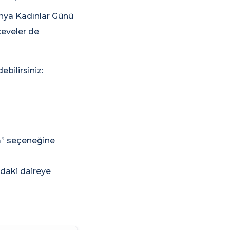
ünya Kadınlar Günü
çeveler de
ebilirsiniz:
um” seçeneğine
ndaki daireye