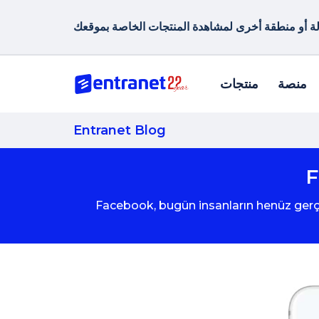
منصة
منتجات
Entranet Blog
F
Facebook, bugün insanların henüz gerçek