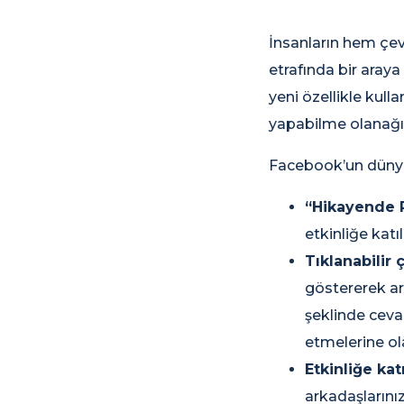
İnsanların hem çev
etrafında bir aray
yeni özellikle kull
yapabilme olanağı
Facebook’un dünya 
“Hikayende P
etkinliğe katı
Tıklanabilir 
göstererek ar
şeklinde ceva
etmelerine ol
Etkinliğe kat
arkadaşlarınız