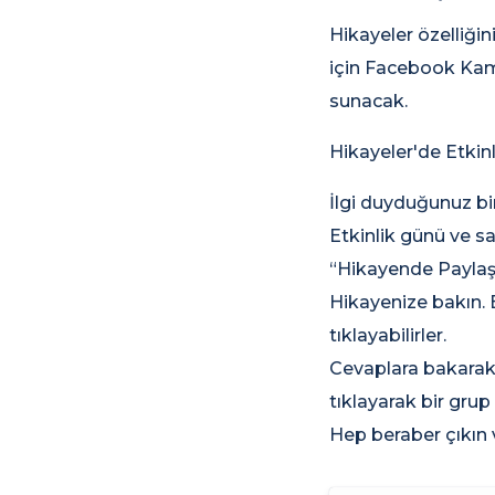
Hikayeler özelliği
için Facebook Kame
sunacak.
Hikayeler'de Etkinl
İlgi duyduğunuz bir
Etkinlik günü ve sa
“Hikayende Paylaş”
Hikayenize bakın. 
tıklayabilirler.
Cevaplara bakarak p
tıklayarak bir grup
Hep beraber çıkın v