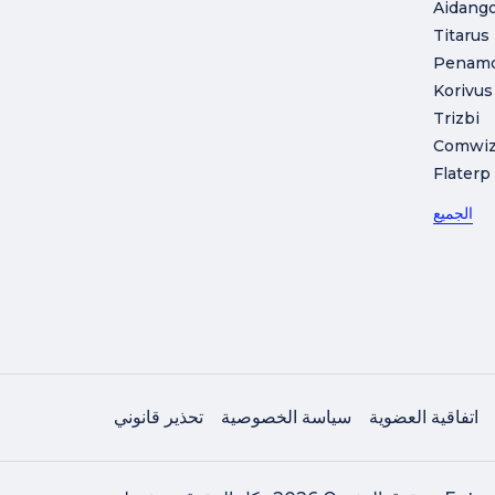
Aidang
Titarus
Penam
Korivus
Trizbi
Comwi
Flaterp
الجميع
اتفاقية العضوية
سياسة الخصوصية
تحذير قانوني