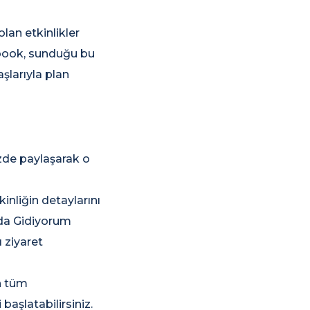
lan etkinlikler
ebook, sunduğu bu
aşlarıyla plan
izde paylaşarak o
inliğin detaylarını
 da Gidiyorum
 ziyaret
n tüm
 başlatabilirsiniz.