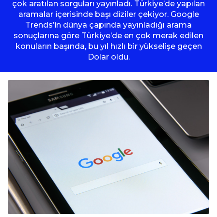
çok aratılan sorguları yayınladı. Türkiye’de yapılan
aramalar içerisinde başı diziler çekiyor. Google
Trends’in dünya çapında yayınladığı arama
sonuçlarına göre Türkiye’de en çok merak edilen
konuların başında, bu yıl hızlı bir yükselişe geçen
Dolar oldu.