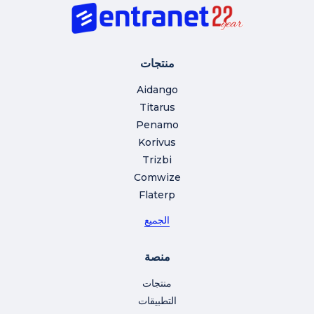
منتجات
Aidango
Titarus
Penamo
Korivus
Trizbi
Comwize
Flaterp
الجميع
منصة
منتجات
التطبيقات