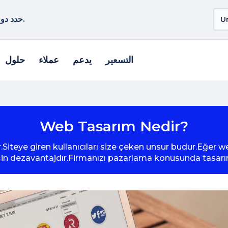
حدد دولة أو منطقة أخرى لمشاهدة المنتجات الخاصة بموقعك.
التسعير
يدعم
عملاء
حلول
Web Tasarım Nedir?
.Siteye giren kullanıcıları size çeken unsur budur.Eğer w
 için dezavantajdır.Firmanızı pazarlama konusunda tasar