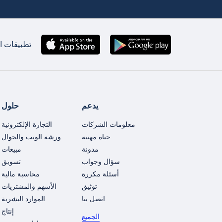
تطبيقات ان
يدعم
حلول
معلومات الشركات
التجارة الإلكترونية
حياة مهنية
ورشة الويب والجوال
مدونة
مبيعات
سؤال وجواب
تسويق
أسئلة مكررة
محاسبة مالية
توثيق
الأسهم والمشتريات
اتصل بنا
الموارد البشرية
إنتاج
الجميع