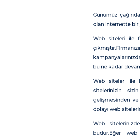
Günümüz çağında f
olan internette bi
Web siteleri ile 
çıkmıştır.Firman
kampanyalarınızda
bu ne kadar devamlı
Web siteleri ile
sitelerinizin siz
gelişmesinden ve
dolayı web siteleri
Web sitelerinizd
budur.Eğer web 