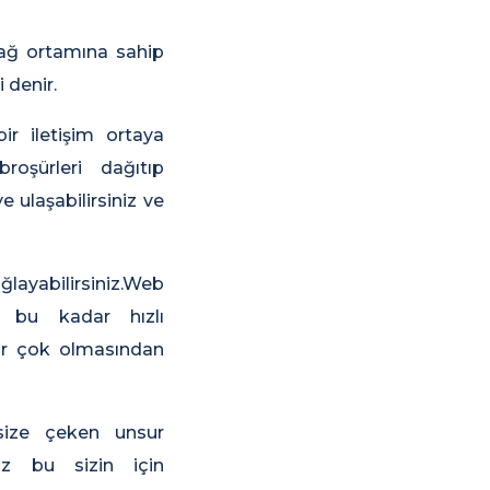
 ağ ortamına sahip
 denir.
ir iletişim ortaya
roşürleri dağıtıp
ulaşabilirsiniz ve
ayabilirsiniz.Web
nin bu kadar hızlı
ar çok olmasından
 size çeken unsur
iz bu sizin için