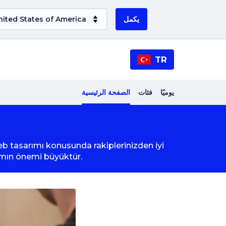
يكمل
TR
يوميًا
فئات
الصفحة الرئيسية
eb tasarımı konusunda rakiplerinizden iyi
ımın önemi büyüktür.