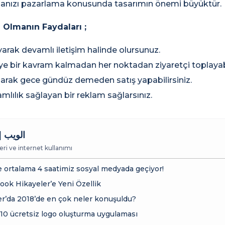
manızı pazarlama konusunda tasarımın önemi büyüktür.
 Olmanın Faydaları ;
arak devamlı iletişim halinde olursunuz.
ye bir kavram kalmadan her noktadan ziyaretçi toplayabil
aparak gece gündüz demeden satış yapabilirsiniz.
mlılık sağlayan bir reklam sağlarsınız.
الويب |
ri ve internet kullanımı
 ortalama 4 saatimiz sosyal medyada geçiyor!
ook Hikayeler’e Yeni Özellik
er’da 2018’de en çok neler konuşuldu?
 10 ücretsiz logo oluşturma uygulaması