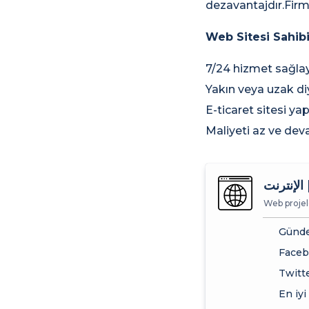
dezavantajdır.Fir
Web Sitesi Sahibi
7/24 hizmet sağlay
Yakın veya uzak di
E-ticaret sitesi y
Maliyeti az ve deva
 الإنترنت
Web projele
Günde
Faceb
Twitt
En iyi