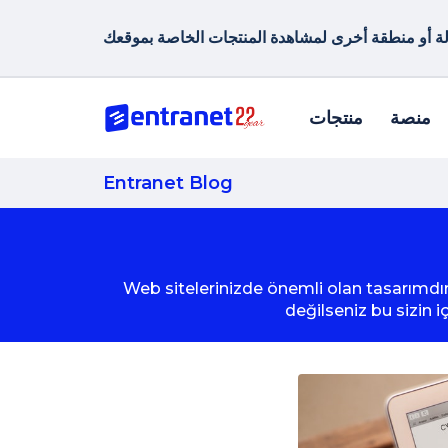
منصة
منتجات
Entranet Blog
Web sitelerinizde önemli olan tasarımdır
değilseniz bu sizin