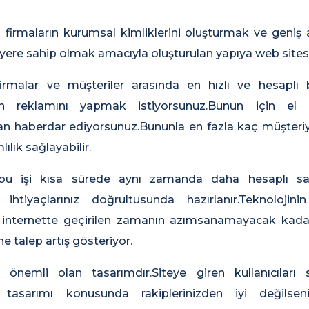
irmaların kurumsal kimliklerini oluşturmak ve geniş
r yere sahip olmak amacıyla oluşturulan yapıya web sitesi
firmalar ve müşteriler arasında en hızlı ve hesaplı b
ızın reklamını yapmak istiyorsunuz.Bunun için el b
n haberdar ediyorsunuz.Bununla en fazla kaç müşteriye 
lık sağlayabilir.
 bu işi kısa sürede aynı zamanda daha hesaplı sağl
in ihtiyaçlarınız doğrultusunda hazırlanır.Teknoloji
 internette geçirilen zamanın azımsanamayacak kad
ne talep artış gösteriyor.
e önemli olan tasarımdır.Siteye giren kullanıcıları
tasarımı konusunda rakiplerinizden iyi değilsen