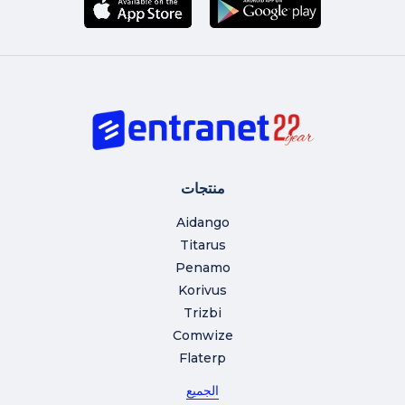
منتجات
Aidango
Titarus
Penamo
Korivus
Trizbi
Comwize
Flaterp
الجميع