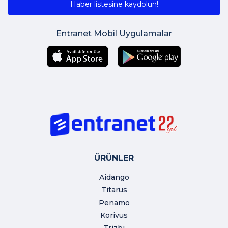
Haber listesine kaydolun!
Entranet Mobil Uygulamalar
ÜRÜNLER
Aidango
Titarus
Penamo
Korivus